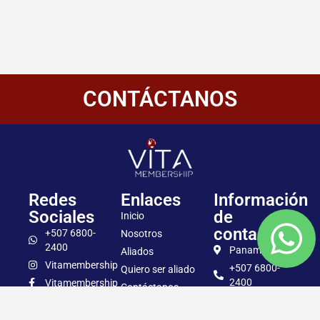
CONTÁCTANOS
Redes
Enlaces
Información
Sociales
de
Inicio
contacto
+507 6800-
Nosotros
2400
Panamá
Aliados
Vitamembership
+507 6800-
Quiero ser aliado
2400
Vitamembership
Contáctanos
info@vitamembersh
Vitamembership
Vitamembership